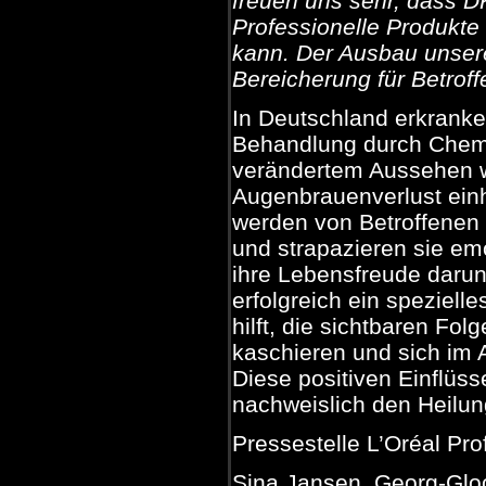
freuen uns sehr, dass DK
Professionelle Produkte
kann. Der Ausbau unser
Bereicherung für Betroff
In Deutschland erkranke
Behandlung durch Chemo
verändertem Aussehen w
Augenbrauenverlust einh
werden von Betroffenen
und strapazieren sie emo
ihre Lebensfreude darun
erfolgreich ein speziel
hilft, die sichtbaren Fo
kaschieren und sich im A
Diese positiven Einflüss
nachweislich den Heilu
Pressestelle L’Oréal Pro
Sina Jansen, Georg-Glo